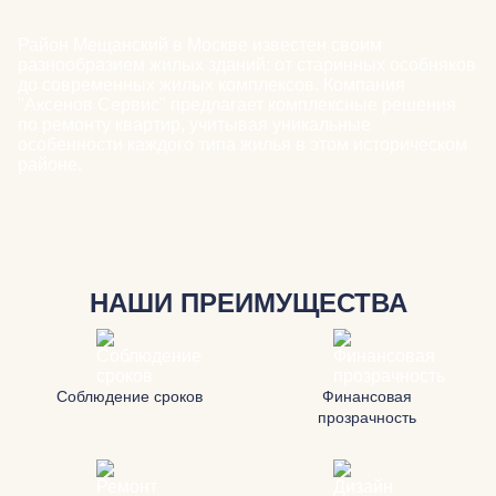
Район Мещанский в Москве известен своим
разнообразием жилых зданий: от старинных особняков
до современных жилых комплексов. Компания
"Аксенов Сервис" предлагает комплексные решения
по ремонту квартир, учитывая уникальные
особенности каждого типа жилья в этом историческом
районе.
НАШИ ПРЕИМУЩЕСТВА
Соблюдение сроков
Финансовая
прозрачность