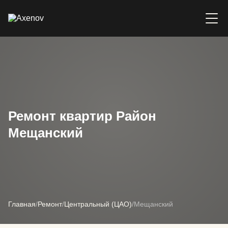
Ремонт квартир Район
Мещанский
Главная
/
Ремонт
/
Центральный (ЦАО)
/
Мещанский