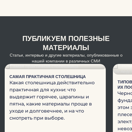
ПУБЛИКУЕМ ПОЛЕЗНЫЕ
МАТЕРИАЛЫ
Статьи, интервью и другие материалы, опубликованные о
Новости
нашей компании в различных СМИ
Ново
САМАЯ ПРАКТИЧНАЯ СТОЛЕШНИЦА
ТИПОВ
Какая столешница действительно
ИХ ПО
практичная для кухни: что
Черно
выдержит горячее, царапины и
фунда
пятна, какие материалы проще в
этом 
уходе и долговечнее, и на что
плесе
смотреть при выборе.
элект
невоз