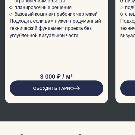
ограничениям объекта
виз
планировочные решения
подб
базовый комплект рабочих чертежей
спе
Подходит, если вам нужен продуманный
Подход
технический фундамент проекта без
технич
углубленной визуальной части.
визуа
3 000 ₽ / м²
ОБСУДИТЬ ТАРИФ