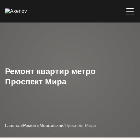
Ремонт квартир метро
Проспект Мира
Главная
/
Ремонт
/
Мещанский
/
Проспект Мира