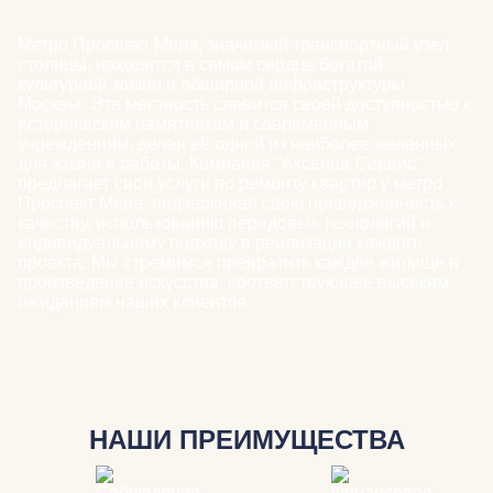
Метро Проспект Мира, значимый транспортный узел
столицы, находится в самом сердце богатой
культурной жизни и обширной инфраструктуры
Москвы. Эта местность славится своей доступностью к
историческим памятникам и современным
учреждениям, делая её одной из наиболее желанных
для жизни и работы. Компания "Аксенов Сервис"
предлагает свои услуги по ремонту квартир у метро
Проспект Мира, подчеркивая свою приверженность к
качеству, использованию передовых технологий и
индивидуальному подходу в реализации каждого
проекта. Мы стремимся превратить каждое жилище в
произведение искусства, соответствующее высоким
ожиданиям наших клиентов.
НАШИ ПРЕИМУЩЕСТВА