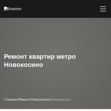
Ремонт квартир метро
Новокосино
Главная
/
Ремонт
/
Новокосино
/
Новокосино