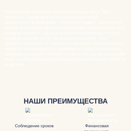
Реализация проектов по ремонту квартир в ЗАО
является одним из ключевых направлений
деятельности компании "Аксенов Сервис". Проявляя
высокий уровень профессионализма и креативности в
каждом проекте, наша команда специализируется на
полном спектре услуг по ремонту квартир. Этот
процесс включает в себя всестороннее планирование
каждого этапа ремонта, начиная от первоначального
обсуждения идей и планов с клиентом, до выполнения
всех необходимых отделочных и завершающих работ в
квартире.
НАШИ ПРЕИМУЩЕСТВА
Соблюдение сроков
Финансовая