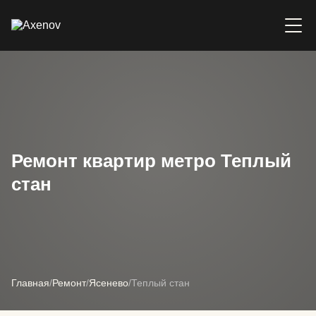
Ремонт квартир метро Теплый
стан
Главная
/
Ремонт
/
Ясенево
/
Теплый стан