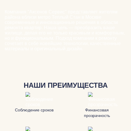
Компания "Аксенов Сервис" представляет жителям
района вблизи метро Теплый Стан в Москве
современные и инновационные решения в области
ремонта квартир. Наша цель — преобразить ваше
жилище, делая его не только красивым и комфортным,
но и функциональным. Подход компании к ремонту
сочетает в себе новейшие технологии, качественные
материалы и оригинальный дизайн.
НАШИ ПРЕИМУЩЕСТВА
Соблюдение сроков
Финансовая
прозрачность