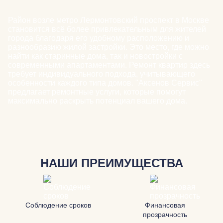
Район возле метро Лермонтовский проспект в Москве
становится всё более привлекательным для жителей
города благодаря его удобному расположению и
разнообразию жилой застройки. Это место, где можно
найти как старинные дома, так и новостройки с
современными апартаментами. Ремонт квартир здесь
требует индивидуального подхода, учитывающего
особенности каждого типа домов. "Аксенов Сервис"
предлагает ремонтные услуги, которые помогут
максимально раскрыть потенциал вашего дома.
НАШИ ПРЕИМУЩЕСТВА
Соблюдение сроков
Финансовая
прозрачность