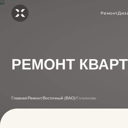
Ремонт
Диз
РЕМОНТ КВАР
Главная
/
Ремонт
/
Восточный (ВАО)
/
Гольяново