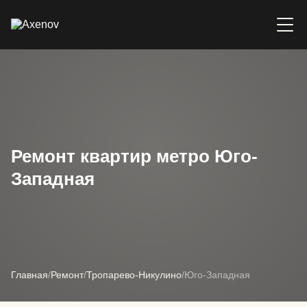
Ремонт квартир метро Юго-
Западная
Главная
/
Ремонт
/
Тропарево-Никулино
/
Юго-Западная