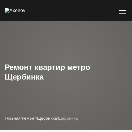
Ремонт квартир метро
Щербинка
Главная
/
Ремонт
/
Щербинка
/
Щербинка