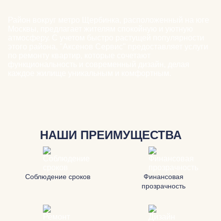
Район вокруг метро Щербинка, расположенный на юге
Москвы, предлагает жителям спокойную и уютную
атмосферу. С учетом быстро растущей популярности
этого района, "Аксенов Сервис" предоставляет услуги
по ремонту квартир, которые сочетают
функциональность и современный дизайн, делая
каждое жилище уникальным и комфортным.
НАШИ ПРЕИМУЩЕСТВА
Соблюдение сроков
Финансовая
прозрачность