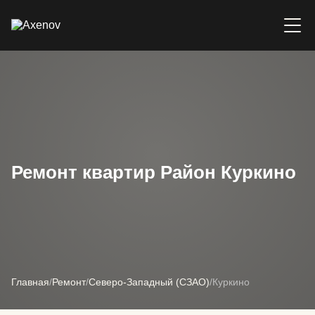
Ремонт квартир Район Куркино
Главная
/
Ремонт
/
Северо-Западный (СЗАО)
/
Куркино