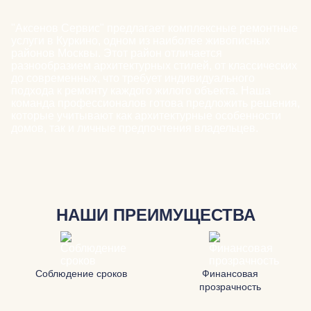
"Аксенов Сервис" предлагает комплексные ремонтные
услуги в Куркино, одном из наиболее живописных
районов Москвы. Этот район отличается
разнообразием архитектурных стилей, от классических
до современных, что требует индивидуального
подхода к ремонту каждого жилого объекта. Наша
команда профессионалов готова предложить решения,
которые учитывают как архитектурные особенности
домов, так и личные предпочтения владельцев.
НАШИ ПРЕИМУЩЕСТВА
Соблюдение сроков
Финансовая
прозрачность