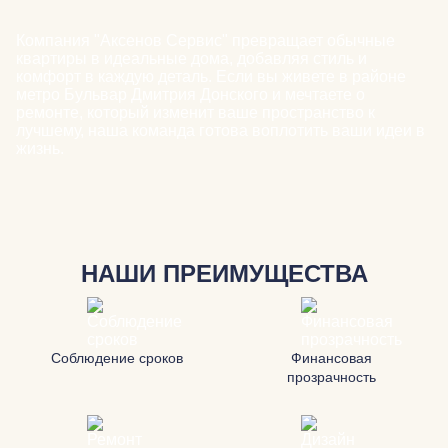
Компания "Аксенов Сервис" превращает обычные
квартиры в идеальные дома, добавляя стиль и
комфорт в каждую деталь. Если вы живете в районе
метро Бульвар Дмитрия Донского и мечтаете о
ремонте, который изменит ваше пространство к
лучшему, наша команда готова воплотить ваши идеи в
жизнь.
НАШИ ПРЕИМУЩЕСТВА
Соблюдение сроков
Финансовая
прозрачность