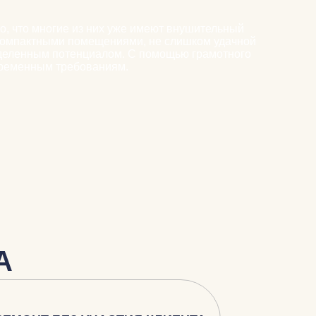
о, что многие из них уже имеют внушительный
 компактными помещениями, не слишком удачной
ределенным потенциалом. С помощью грамотного
овременным требованиям.
А