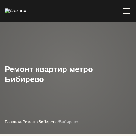
Ремонт квартир метро
Бибирево
Главная
/
Ремонт
/
Бибирево
/
Бибирево