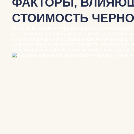
ФАКТОРЫ, ВЛИЯЮ
СТОИМОСТЬ ЧЕРНО
Когда речь заходит о черновом ремонте, многие факт
его стоимости. От площади помещения до выбранных 
из этих аспектов вносит свой вклад в конечную цену 
наиболее сильно влияют на стоимость, поможет в пл
обоснованных решений, которые могут существенно 