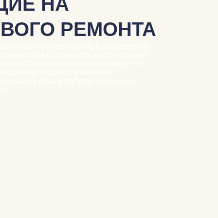
ЩИЕ НА
ВОГО РЕМОНТА
оры играют ключевую роль в определении
материалов и сложности работ - каждый
проекта. Понимание того, какие элементы
анировании бюджета и принятии
уменьшить общие расходы на ремонт.