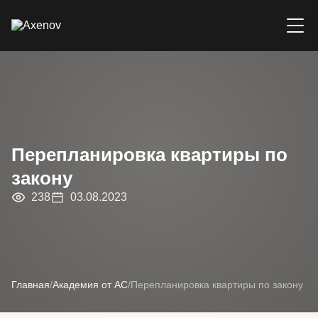
Перепланировка квартиры по
закону
238
03.08.2023
Главная
/
Академия от АС
/
Перепланировка квартиры по закону