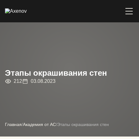
Этапы окрашивания стен
212
03.08.2023
Главная
/
Академия от АС
/
Этапы окрашивания стен